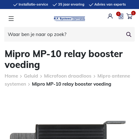
Installatie-service
35 jaar ervaring
Advies van experts
0
0
Mipro MP-10 relay booster
voeding
Home
Geluid
Microfoon draadloos
Mipro antenne
systemen
Mipro MP-10 relay booster voeding