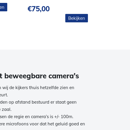
ken
€
75,00
€
595,
Bekijken
t beweegbare camera's
 wij de kijkers thuis hetzelfde zien en
eurt.
den op afstand bestuurd er staat geen
 zaal.
en de regie en camera’s is +/- 100m.
re microfoons voor dat het geluid goed en