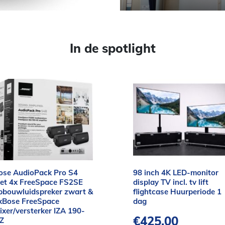
In de spotlight
ose AudioPack Pro S4
98 inch 4K LED-monitor
et 4x FreeSpace FS2SE
display TV incl. tv lift
pbouwluidspreker zwart &
flightcase Huurperiode 1
xBose FreeSpace
dag
ixer/versterker IZA 190-
€
425,00
Z