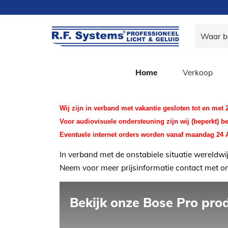
Home
Verkoop
Wij zijn in verband met vakantie gesloten tot en met
Voor audiovisuele ondersteuning zijn wij (beperkt) b
Eventuele internet orders worden vanaf maandag 24 
In verband met de onstabiele situatie wereldwij
Neem voor meer prijsinformatie contact met o
Bekijk onze Bose Pro pro