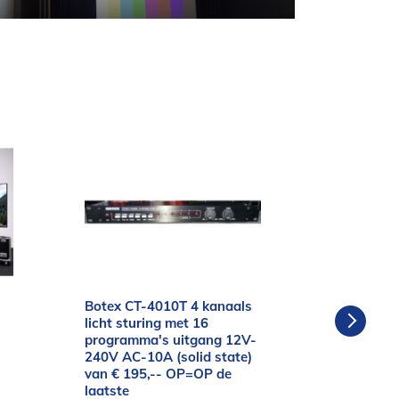
Botex CT-4010T 4 kanaals
Mipro MA
licht sturing met 16
PA Syste
programma's uitgang 12V-
speler/op
240V AC-10A (solid state)
bedraadd
van € 195,-- OP=OP de
microfoon
laatste
755,--