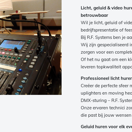
Licht, geluid & video hu
betrouwbaar
Wil je licht, geluid of v
bedrijfspresentatie of fee
Bij R.F. Systems ben je aa
Wij zijn gespecialiseerd 
zorgen voor een complet
Of het nu gaat om een kle
leveren topkwaliteit appa
Professioneel licht hure
Creëer de perfecte sfeer m
uplighters en moving hea
DMX-sturing – R.F. System
Onze ervaren technici z
die past bij jouw wensen
Geluid huren voor elk e