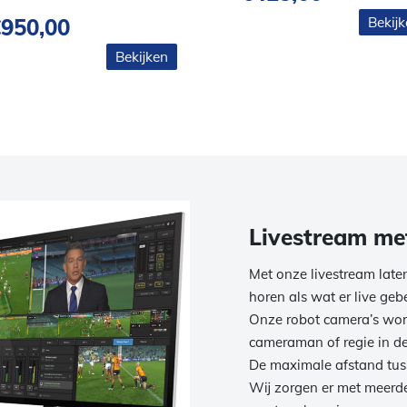
€
950,00
Bekij
Bekijken
Livestream me
Met onze livestream laten
horen als wat er live geb
Onze robot camera’s wor
cameraman of regie in de
De maximale afstand tuss
Wij zorgen er met meerde