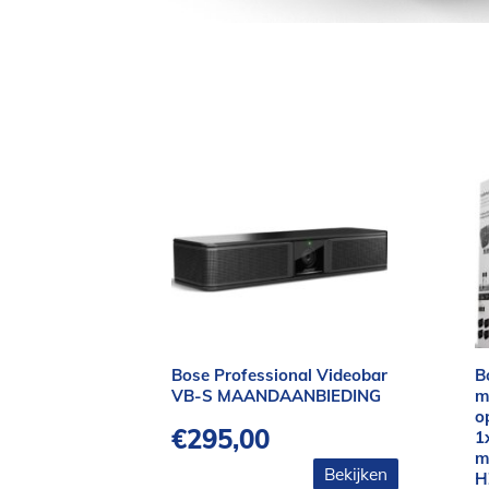
Bose Professional Videobar
B
VB-S MAANDAANBIEDING
m
o
€
295,00
1
m
Bekijken
H