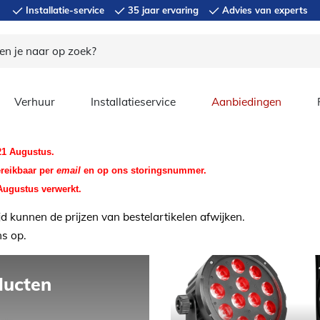
Installatie-service
35 jaar ervaring
Advies van experts
Verhuur
Installatieservice
Aanbiedingen
 21 Augustus.
ereikbaar per
email
en op ons storingsnummer.
Augustus verwerkt.
d kunnen de prijzen van bestelartikelen afwijken.
ns op.
ducten