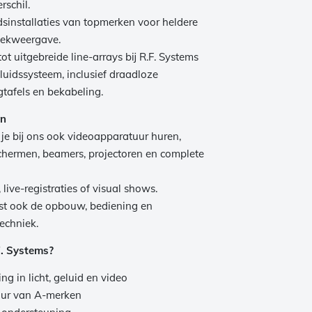
rschil.
sinstallaties van topmerken voor heldere
iekweergave.
t uitgebreide line-arrays bij R.F. Systems
geluidssysteem, inclusief draadloze
gtafels en bekabeling.
en
 je bij ons ook videoapparatuur huren,
chermen, beamers, projectoren en complete
 live-registraties of visual shows.
t ook de opbouw, bediening en
echniek.
. Systems?
ng in licht, geluid en video
uur van A-merken