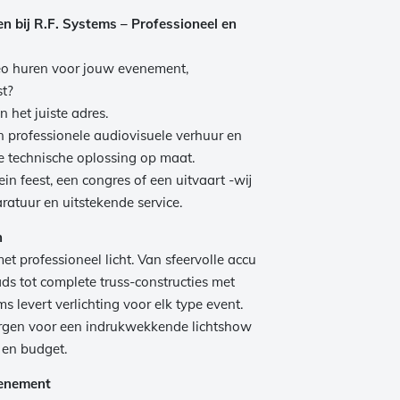
ren bij R.F. Systems – Professioneel en
ideo huren voor jouw evenement,
st?
n het juiste adres.
in professionele audiovisuele verhuur en
e technische oplossing op maat.
in feest, een congres of een uitvaart -wij
ratuur en uitstekende service.
n
et professioneel licht. Van sfeervolle accu
ds tot complete truss-constructies met
s levert verlichting voor elk type event.
orgen voor een indrukwekkende lichtshow
 en budget.
venement