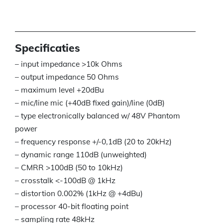
Specificaties
– input impedance >10k Ohms
– output impedance 50 Ohms
– maximum level +20dBu
– mic/line mic (+40dB fixed gain)/line (0dB)
– type electronically balanced w/ 48V Phantom
power
– frequency response +/-0,1dB (20 to 20kHz)
– dynamic range 110dB (unweighted)
– CMRR >100dB (50 to 10kHz)
– crosstalk <-100dB @ 1kHz
– distortion 0.002% (1kHz @ +4dBu)
– processor 40-bit floating point
– sampling rate 48kHz