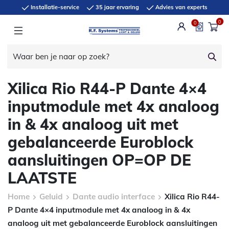
Installatie-service
35 jaar ervaring
Advies van experts
0
0
Xilica Rio R44-P Dante 4×4
inputmodule met 4x analoog
in & 4x analoog uit met
gebalanceerde Euroblock
aansluitingen OP=OP DE
LAATSTE
Home
Geluid
Dante audio interface
Xilica Rio R44-
P Dante 4×4 inputmodule met 4x analoog in & 4x
analoog uit met gebalanceerde Euroblock aansluitingen