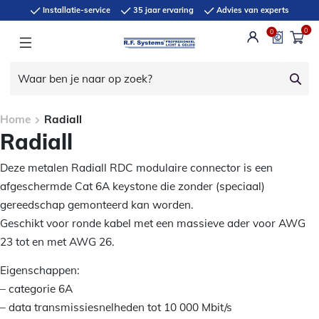
Installatie-service
35 jaar ervaring
Advies van experts
0
0
Home
Radiall
Radiall
Deze metalen Radiall RDC modulaire connector is een
afgeschermde Cat 6A keystone die zonder (speciaal)
gereedschap gemonteerd kan worden.
Geschikt voor ronde kabel met een massieve ader voor AWG
23 tot en met AWG 26.
Eigenschappen:
– categorie 6A
– data transmissiesnelheden tot 10 000 Mbit/s