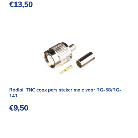
€
13,50
Radiall TNC coax pers steker male voor RG-58/RG-
141
€
9,50