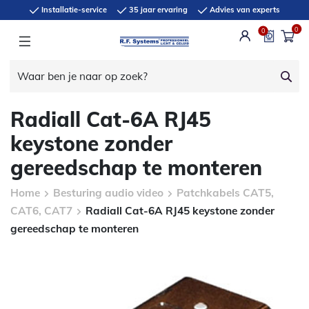
Installatie-service
35 jaar ervaring
Advies van experts
0
0
Radiall Cat-6A RJ45
keystone zonder
gereedschap te monteren
Home
Besturing audio video
Patchkabels CAT5,
CAT6, CAT7
Radiall Cat-6A RJ45 keystone zonder
gereedschap te monteren