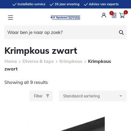
Installatie-service
35 jaar ervaring
Advies van experts
0
0
Krimpkous zwart
Home
Diverse & tape
Krimpkous
Krimpkous
zwart
Showing all 9 results
Filter