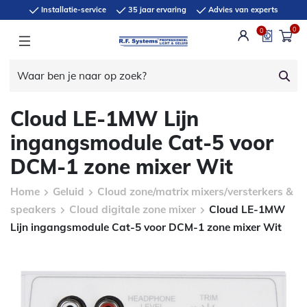
Installatie-service
35 jaar ervaring
Advies van experts
0
0
Cloud LE-1MW Lijn
ingangsmodule Cat-5 voor
DCM-1 zone mixer Wit
Home
Geluid
Cloud zone/matrix mixers/versterkers &
speakers
Cloud digitale zone mixer
Cloud LE-1MW
Lijn ingangsmodule Cat-5 voor DCM-1 zone mixer Wit