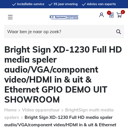
Installatie-service
35 jaar ervaring
Advies van experts
0
0
Bright Sign XD-1230 Full HD
media speler
audio/VGA/component
video/HDMI in & uit &
Ethernet GPIO DEMO UIT
SHOWROOM
Home
Video apparatuur
BrightSign multi media
spelers
Bright Sign XD-1230 Full HD media speler
audio/VGA/component video/HDMI in & uit & Ethernet