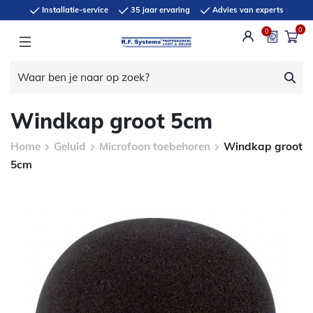
Installatie-service
35 jaar ervaring
Advies van experts
0
0
Windkap groot 5cm
Home
Geluid
Microfoon toebehoren
Windkap groot
5cm