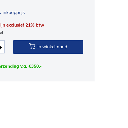
 inkoopprijs
 zijn exclusief 21% btw
el
In winkelmand
erzending v.a. €350,-