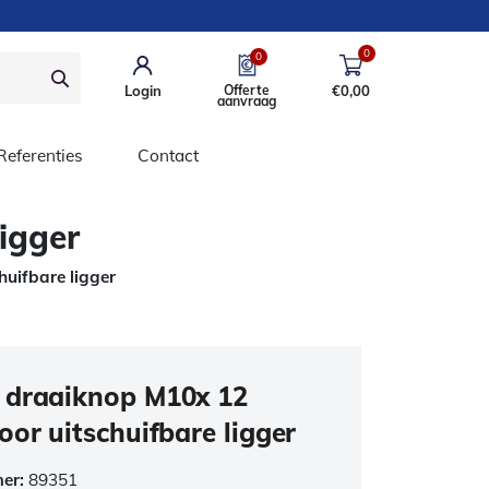
0
0
Login
Offerte
€
0,00
aanvraag
Referenties
Contact
igger
uifbare ligger
 draaiknop M10x 12
oor uitschuifbare ligger
mer:
89351