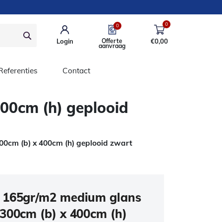
0
0
Login
Offerte
€
0,00
aanvraag
Referenties
Contact
00cm (h) geplooid
0cm (b) x 400cm (h) geplooid zwart
 165gr/m2 medium glans
300cm (b) x 400cm (h)