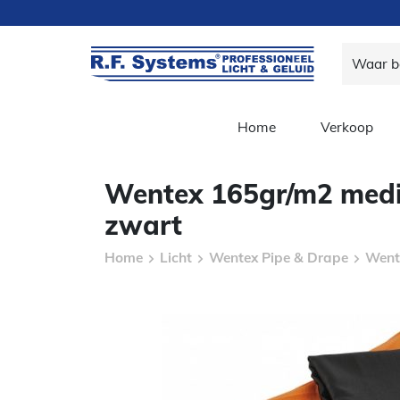
Home
Verkoop
Wentex 165gr/m2 mediu
zwart
Home
Licht
Wentex Pipe & Drape
Went