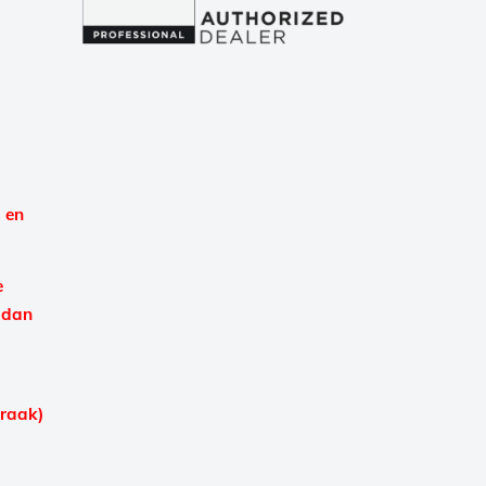
 en
e
 dan
praak)