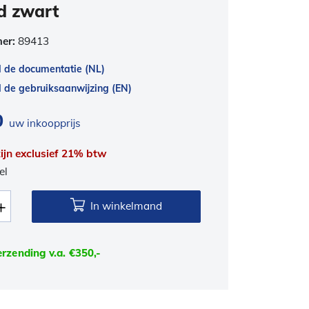
d zwart
mer:
89413
 de documentatie (NL)
de gebruiksaanwijzing (EN)
0
uw inkoopprijs
 zijn exclusief 21% btw
el
In winkelmand
erzending v.a. €350,-