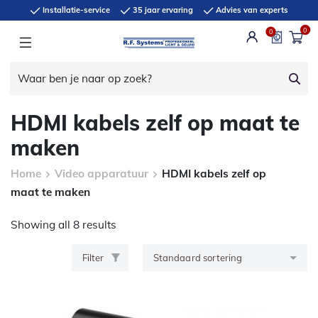
Installatie-service
35 jaar ervaring
Advies van experts
0
0
HDMI kabels zelf op maat te
maken
Home
Video apparatuur
HDMI kabels zelf op
maat te maken
Showing all 8 results
Filter