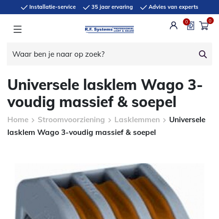
Installatie-service
35 jaar ervaring
Advies van experts
0
0
Universele lasklem Wago 3-
voudig massief & soepel
Home
Stroomvoorziening
Lasklemmen
Universele
lasklem Wago 3-voudig massief & soepel