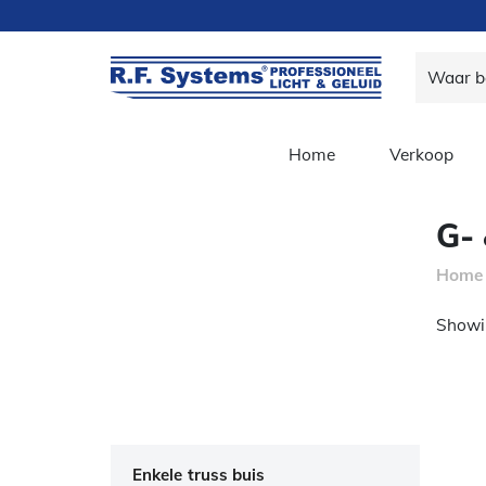
Home
Verkoop
G-
Home
Showin
Enkele truss buis