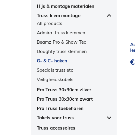
Hijs & montage materialen
Truss klem montage
All products
Admiral truss klemmen
Beamz Pro & Show Tec
Ad
l
Doughty truss klemmen
€
G- & C- haken
Specials truss etc
Veiligheidskabels
Pro Truss 30x30cm zilver
Pro Truss 30x30cm zwart
Pro Truss toebehoren
Takels voor truss
All products
Truss accessoires
Handbediende takels