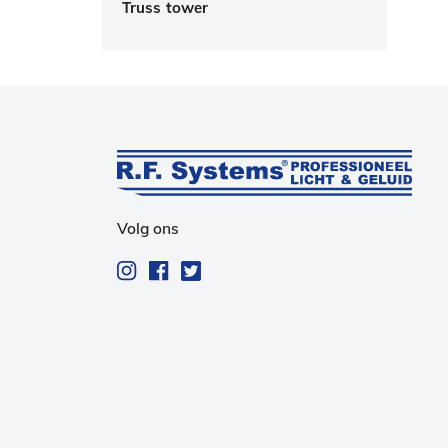
Truss tower
Elektrische takels
Ketting zakken
Besturing takels
Steels
Hijsbanden
Volg ons