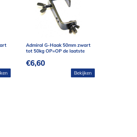
art
Admiral G-Haak 50mm zwart
tot 50kg OP=OP de laatste
€
6,60
jken
Bekijken