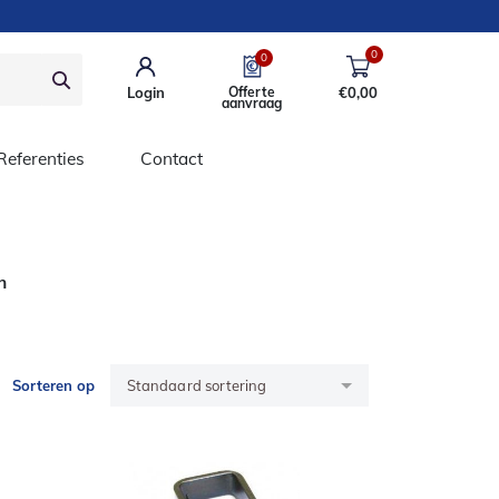
0
0
Login
Offerte
€
0,00
aanvraag
Referenties
Contact
n
Sorteren op