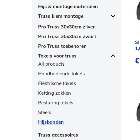
Hijs & montage materialen
Truss klem montage
All products
Pro Truss 30x30cm zilver
Admiral truss klemmen
Pro Truss 30x30cm zwart
Sl
Beamz Pro & Show Tec
Pro Truss toebehoren
1,
Doughty truss klemmen
Takels voor truss
€
G- & C- haken
All products
Specials truss etc
Handbediende takels
Veiligheidskabels
Elektrische takels
Ketting zakken
Besturing takels
Steels
Hijsbanden
Truss accessoires