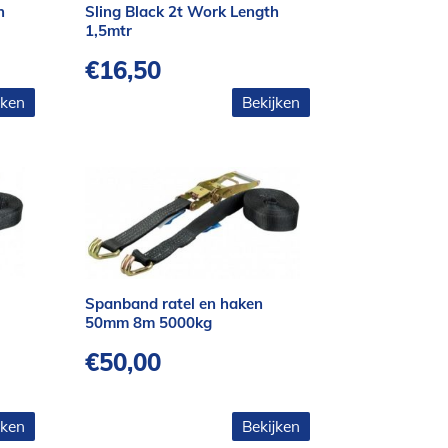
h
Sling Black 2t Work Length
1,5mtr
€
16,50
jken
Bekijken
Spanband ratel en haken
50mm 8m 5000kg
€
50,00
jken
Bekijken