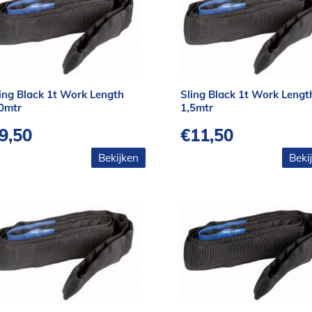
ing Black 1t Work Length
Sling Black 1t Work Lengt
0mtr
1,5mtr
9,50
€
11,50
Bekijken
Beki