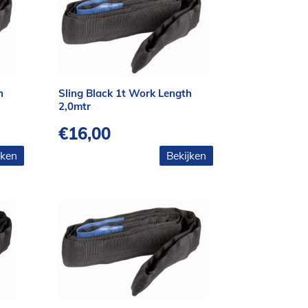
h
Sling Black 1t Work Length
2,0mtr
€
16,00
jken
Bekijken