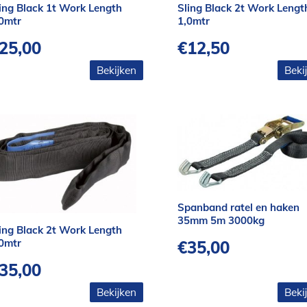
ing Black 1t Work Length
Sling Black 2t Work Lengt
0mtr
1,0mtr
25,00
€
12,50
Bekijken
Beki
Spanband ratel en haken
35mm 5m 3000kg
ing Black 2t Work Length
0mtr
€
35,00
35,00
Bekijken
Beki