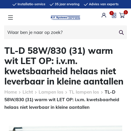
Installatie-service
35 jaar ervaring
Advies van experts
0
0
TL-D 58W/830 (31) warm
wit LET OP: i.v.m.
kwetsbaarheid helaas niet
leverbaar in kleine aantallen
Home
Licht
Lampen los
TL lampen los
TL-D
58W/830 (31) warm wit LET OP: i.v.m. kwetsbaarheid
helaas niet leverbaar in kleine aantallen