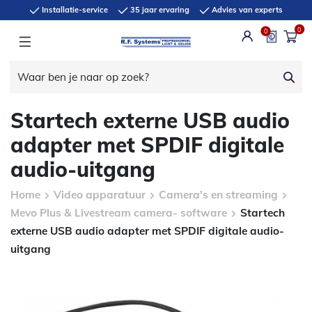
Installatie-service
35 jaar ervaring
Advies van experts
0
0
Startech externe USB audio
adapter met SPDIF digitale
audio-uitgang
Home
Video apparatuur
Camera's en streaming
Mevo Plus & Livestream camera- software
Startech
externe USB audio adapter met SPDIF digitale audio-
uitgang