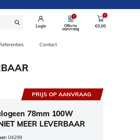
0
0
Login
Offerte
€
0,00
aanvraag
Referenties
Contact
ERBAAR
PRIJS OP AANVRAAG
alogeen 78mm 100W
s NIET MEER LEVERBAAR
mer:
04299