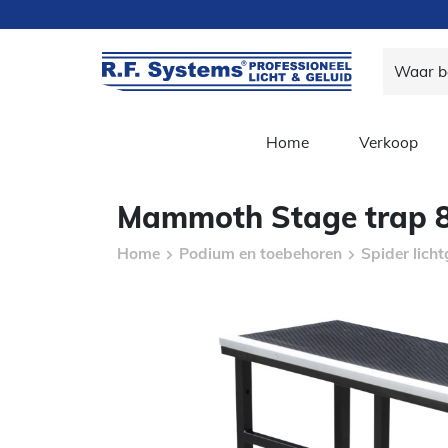
Home
Verkoop
Mammoth Stage trap 8
Home
Podium en toebehoren
Spider lich