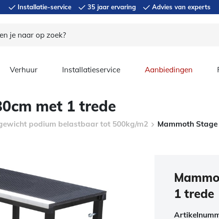
Installatie-service
35 jaar ervaring
Advies van experts
Verhuur
Installatieservice
Aanbiedingen
0cm met 1 trede
tgewicht podium belastbaar tot 500kg/m2
Mammoth Stage t
Mammot
1 trede
Artikelnum