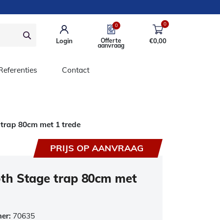
0
0
Login
Offerte
€
0,00
aanvraag
Referenties
Contact
rap 80cm met 1 trede
PRIJS OP AANVRAAG
h Stage trap 80cm met
mer:
70635