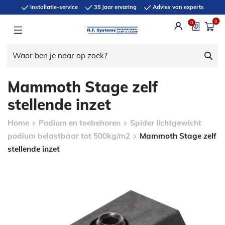
Installatie-service
35 jaar ervaring
Advies van experts
0
0
Mammoth Stage zelf
stellende inzet
Home
Podium en toebehoren
Spider lichtgewicht
podium belastbaar tot 500kg/m2
Mammoth Stage zelf
stellende inzet