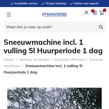
Installatie-service
35 jaar ervaring
Advies van experts
0
0
Sneeuwmachine incl. 1
vulling 5l Huurperiode 1 dag
Home
Verhuur artikelen
Speciale effecten
Sneeuw
machines
Sneeuwmachine incl. 1 vulling 5l
Huurperiode 1 dag