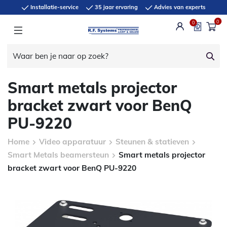
Installatie-service
35 jaar ervaring
Advies van experts
0
0
Smart metals projector
bracket zwart voor BenQ
PU-9220
Home
Video apparatuur
Steunen & statieven
Smart Metals beamersteun
Smart metals projector
bracket zwart voor BenQ PU-9220