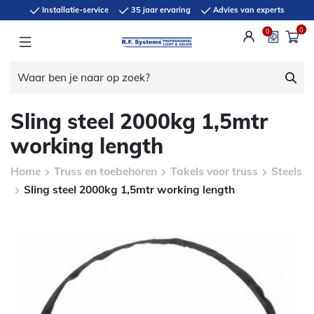
Installatie-service
35 jaar ervaring
Advies van experts
0
0
Sling steel 2000kg 1,5mtr
working length
Home
Truss en toebehoren
Takels voor truss
Steels
Sling steel 2000kg 1,5mtr working length