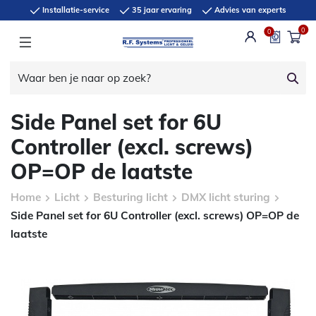
Installatie-service
35 jaar ervaring
Advies van experts
0
0
Side Panel set for 6U
Controller (excl. screws)
OP=OP de laatste
Home
Licht
Besturing licht
DMX licht sturing
Side Panel set for 6U Controller (excl. screws) OP=OP de
laatste