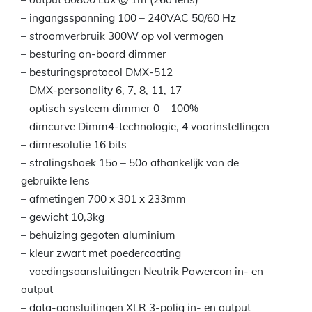
– ingangsspanning 100 – 240VAC 50/60 Hz
– stroomverbruik 300W op vol vermogen
– besturing on-board dimmer
– besturingsprotocol DMX-512
– DMX-personality 6, 7, 8, 11, 17
– optisch systeem dimmer 0 – 100%
– dimcurve Dimm4-technologie, 4 voorinstellingen
– dimresolutie 16 bits
– stralingshoek 15o – 50o afhankelijk van de
gebruikte lens
– afmetingen 700 x 301 x 233mm
– gewicht 10,3kg
– behuizing gegoten aluminium
– kleur zwart met poedercoating
– voedingsaansluitingen Neutrik Powercon in- en
output
– data-aansluitingen XLR 3-polig in- en output