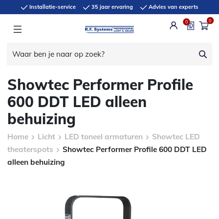
Installatie-service
35 jaar ervaring
Advies van experts
0
0
Showtec Performer Profile
600 DDT LED alleen
behuizing
Home
Licht
LED toneel armaturen
Showtec LED
theaterspots
Showtec Performer Profile 600 DDT LED
alleen behuizing