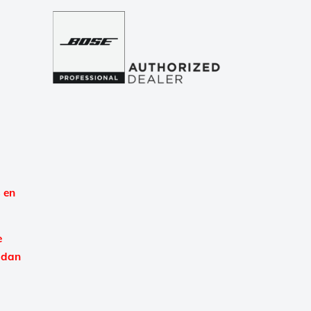
 en
e
 dan