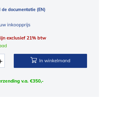
 de documentatie (EN)
uw inkoopprijs
 zijn exclusief 21% btw
raad
In winkelmand
erzending v.a. €350,-