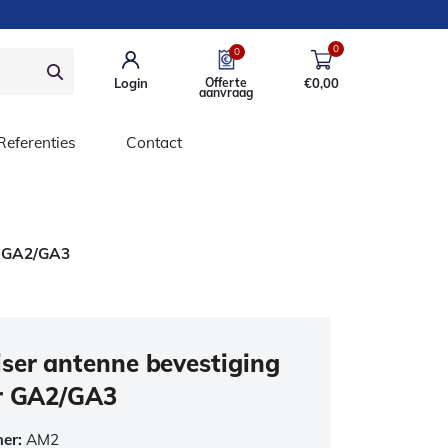
0
0
Login
Offerte
€
0,00
aanvraag
Referenties
Contact
r GA2/GA3
ser antenne bevestiging
r GA2/GA3
mer:
AM2