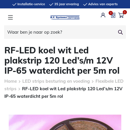
Installatie-service
35 jaar ervaring
Advies van experts
0
0
RF-LED koel wit Led
plakstrip 120 Led’s/m 12V
IP-65 waterdicht per 5m rol
Home
LED strips besturing en voeding
Flexibele LED
strips
RF-LED koel wit Led plakstrip 120 Led’s/m 12V
IP-65 waterdicht per 5m rol