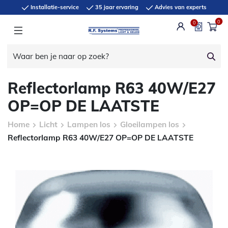
Installatie-service
35 jaar ervaring
Advies van experts
0
0
Reflectorlamp R63 40W/E27
OP=OP DE LAATSTE
Home
Licht
Lampen los
Gloeilampen los
Reflectorlamp R63 40W/E27 OP=OP DE LAATSTE