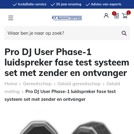
Installatie-service
35 jaar ervaring
Advies van experts
0
0
Pro DJ User Phase-1
luidspreker fase test systeem
set met zender en ontvanger
Home
Gereedschap
Geluid gereedschap
Geluid
meting
Pro DJ User Phase-1 luidspreker fase test
systeem set met zender en ontvanger