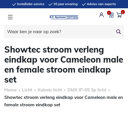
Installatie-service
35 jaar ervaring
Advies van experts
0
0
Showtec stroom verleng
eindkap voor Cameleon male
en female stroom eindkap
set
Home
Licht
Kabels licht
DMX IP-65 3p licht
Showtec stroom verleng eindkap voor Cameleon male en
female stroom eindkap set