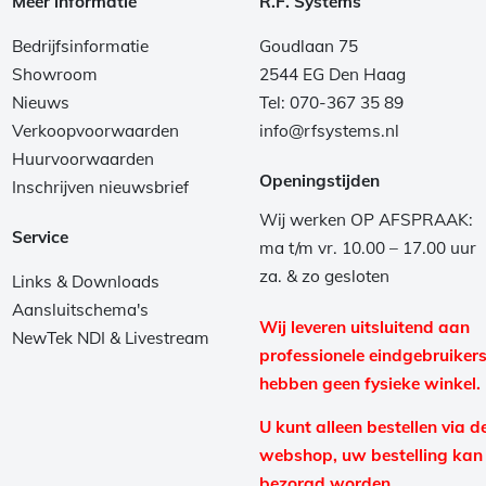
Meer informatie
R.F. Systems
Bedrijfsinformatie
Goudlaan 75
Showroom
2544 EG Den Haag
Nieuws
Tel: 070-367 35 89
Verkoopvoorwaarden
info@rfsystems.nl
Huurvoorwaarden
Openingstijden
Inschrijven nieuwsbrief
Wij werken OP AFSPRAAK:
Service
ma t/m vr. 10.00 – 17.00 uur
za. & zo gesloten
Links & Downloads
Aansluitschema's
Wij leveren uitsluitend aan
NewTek NDI & Livestream
professionele eindgebruikers
hebben geen fysieke winkel.
U kunt alleen bestellen via d
webshop, uw bestelling kan
bezorgd worden.