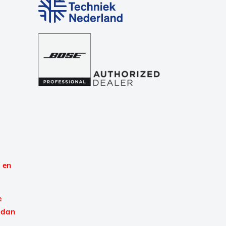
 en
e
 dan