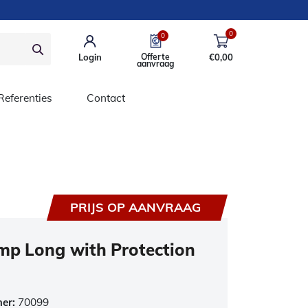
0
0
Login
Offerte
€
0,00
aanvraag
Referenties
Contact
PRIJS OP AANVRAAG
mp Long with Protection
mer:
70099