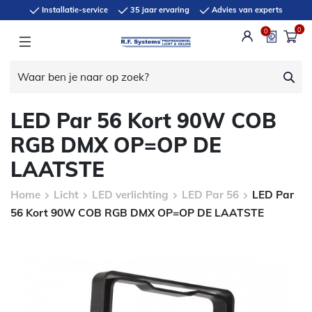
Installatie-service
35 jaar ervaring
Advies van experts
0
0
LED Par 56 Kort 90W COB
RGB DMX OP=OP DE
LAATSTE
Home
Licht
LED verlichting
LED Par 56
LED Par
56 Kort 90W COB RGB DMX OP=OP DE LAATSTE