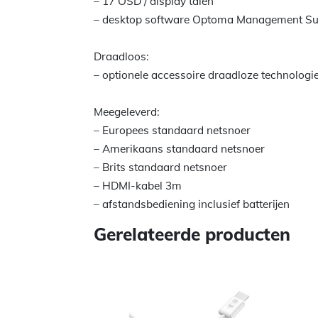
– 17 OSD / display talen
– desktop software Optoma Management Suit
Draadloos:
– optionele accessoire draadloze technologi
Meegeleverd:
– Europees standaard netsnoer
– Amerikaans standaard netsnoer
– Brits standaard netsnoer
– HDMI-kabel 3m
– afstandsbediening inclusief batterijen
Gerelateerde producten