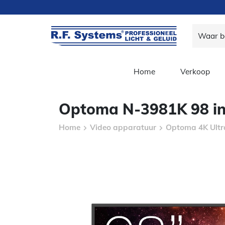
Home
Verkoop
Optoma N-3981K 98 in
Home
Video apparatuur
Optoma 4K Ultr