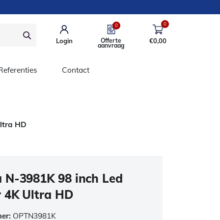
0
0
Login
Offerte
€
0,00
aanvraag
Referenties
Contact
ltra HD
 N-3981K 98 inch Led
 4K Ultra HD
mer:
OPTN3981K