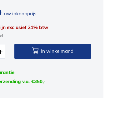
0
uw inkoopprijs
 zijn exclusief 21% btw
el
In winkelmand
arantie
erzending v.a. €350,-