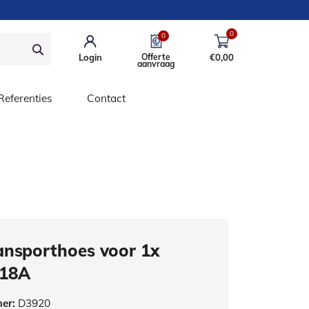
0
0
Login
Offerte
€
0,00
aanvraag
Referenties
Contact
ansporthoes voor 1x
-18A
mer:
D3920