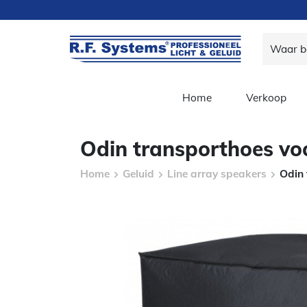
Home
Verkoop
Odin transporthoes vo
Home
Geluid
Line array speakers
Odin 