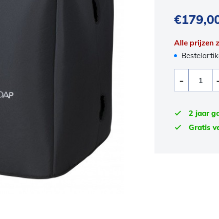
€
179,0
Alle prijzen
Bestelartik
2 jaar g
Gratis v