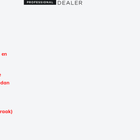
 en
e
 dan
praak)