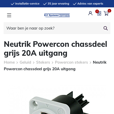
Installatie-service
35 jaar ervaring
Advies van experts
0
0
Neutrik Powercon chassdeel
grijs 20A uitgang
Home
Geluid
Stekers
Powercon stekers
Neutrik
Powercon chassdeel grijs 20A uitgang