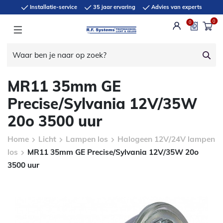
Installatie-service
35 jaar ervaring
Advies van experts
0
0
MR11 35mm GE
Precise/Sylvania 12V/35W
20o 3500 uur
Home
Licht
Lampen los
Halogeen 12V/24V lampen
los
MR11 35mm GE Precise/Sylvania 12V/35W 20o
3500 uur