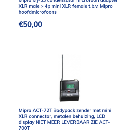
Mipro MJ-53 condensator microfoon adapter
XLR male > 4p mini XLR female t.b.v. Mipro
hoofdmicrofoons
€
50,00
Mipro ACT-72T Bodypack zender met mini
XLR connector, metalen behuizing, LCD
display NIET MEER LEVERBAAR ZIE ACT-
700T