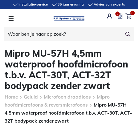
Installatie-service
35 jaar ervaring
Advies van experts
0
0
Mipro MU-57H 4,5mm
waterproof hoofdmicrofoon
t.b.v. ACT-30T, ACT-32T
bodypack zender zwart
Home
Geluid
Microfoon draadloos
Mipro
hoofdmicrofoons & reversmicrofoons
Mipro MU-57H
4,5mm waterproof hoofdmicrofoon t.b.v. ACT-30T, ACT-
32T bodypack zender zwart