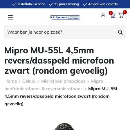
Installatie-service
35 jaar ervaring
Advies van experts
0
0
Mipro MU-55L 4,5mm
revers/dasspeld microfoon
zwart (rondom gevoelig)
Home
Geluid
Microfoon draadloos
Mipro
hoofdmicrofoons & reversmicrofoons
Mipro MU-55L
4,5mm revers/dasspeld microfoon zwart (rondom
gevoelig)