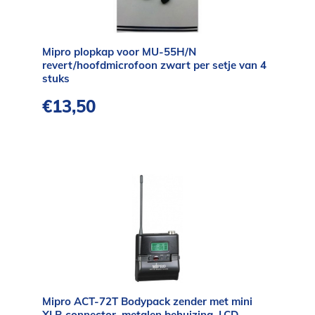
Mipro plopkap voor MU-55H/N
revert/hoofdmicrofoon zwart per setje van 4
stuks
€
13,50
Mipro ACT-72T Bodypack zender met mini
XLR connector, metalen behuizing, LCD