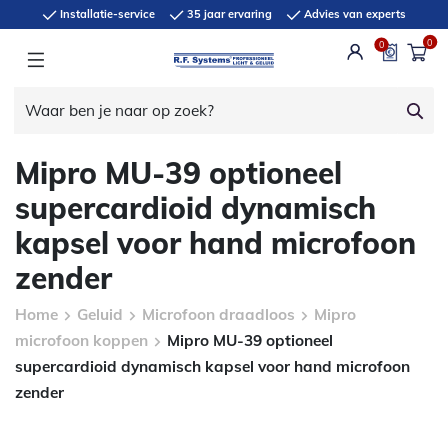
Installatie-service
35 jaar ervaring
Advies van experts
0
0
Mipro MU-39 optioneel
supercardioid dynamisch
kapsel voor hand microfoon
zender
Home
Geluid
Microfoon draadloos
Mipro
microfoon koppen
Mipro MU-39 optioneel
supercardioid dynamisch kapsel voor hand microfoon
zender