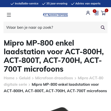
Installatie-service
35 jaar ervaring
Advies van experts
0
0
Mipro MP-800 enkel
laadstation voor ACT-800H,
ACT-800T, ACT-700H, ACT-
700T microfoons
Home
Geluid
Microfoon draadloos
Mipro ACT-80
digitale serie
Mipro MP-800 enkel laadstation voor
ACT-800H, ACT-800T, ACT-700H, ACT-700T microfoons