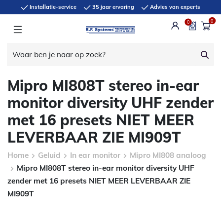
Installatie-service
35 jaar ervaring
Advies van experts
0
0
Mipro MI808T stereo in-ear
monitor diversity UHF zender
met 16 presets NIET MEER
LEVERBAAR ZIE MI909T
Home
Geluid
In ear monitor
Mipro MI808 analoog
Mipro MI808T stereo in-ear monitor diversity UHF
zender met 16 presets NIET MEER LEVERBAAR ZIE
MI909T