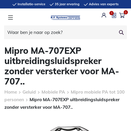
Installatie-service
35 jaar ervaring
Advies van experts
0
0
Mipro MA-707EXP
uitbreidingsluidspreker
zonder versterker voor MA-
707..
Home
Geluid
Mobiele PA
Mipro mobiele PA tot 100
personen
Mipro MA-707EXP uitbreidingsluidspreker
zonder versterker voor MA-707..