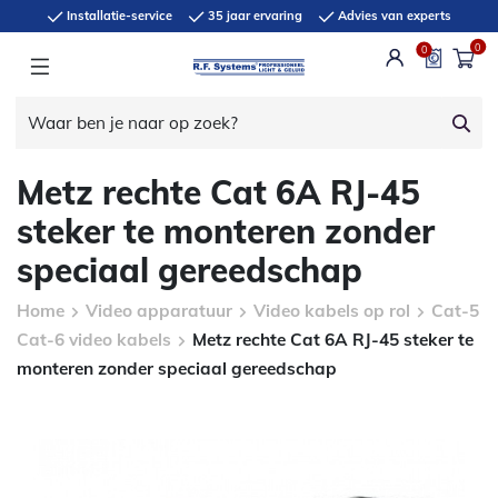
Installatie-service
35 jaar ervaring
Advies van experts
0
0
Metz rechte Cat 6A RJ-45
steker te monteren zonder
speciaal gereedschap
Home
Video apparatuur
Video kabels op rol
Cat-5
Cat-6 video kabels
Metz rechte Cat 6A RJ-45 steker te
monteren zonder speciaal gereedschap