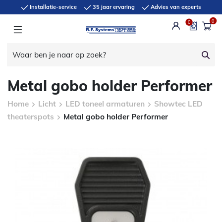
Installatie-service
35 jaar ervaring
Advies van experts
0
0
Metal gobo holder Performer
Home
Licht
LED toneel armaturen
Showtec LED
theaterspots
Metal gobo holder Performer