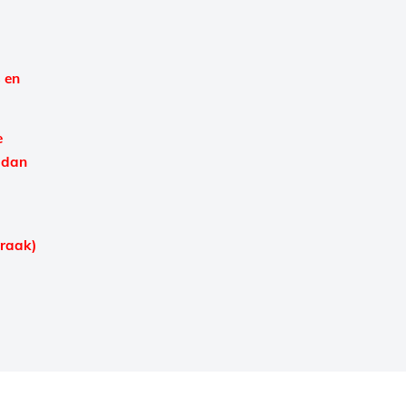
 en
e
 dan
praak)