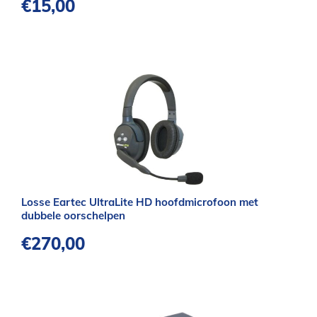
€
15,00
Losse Eartec UltraLite HD hoofdmicrofoon met
dubbele oorschelpen
€
270,00