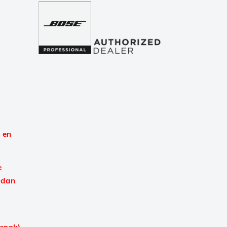
 en
e
 dan