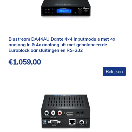
Blustream DA44AU Dante 4×4 inputmodule met 4x
analoog in & 4x analoog uit met gebalanceerde
Euroblock aansluitingen en RS-232
€
1.059,00
Bekijken