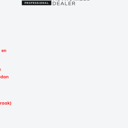
 en
e
 dan
praak)