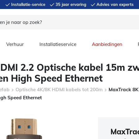
Installatie-service
35 jaar ervaring
Advies van experts
Verhuur
Installatieservice
Aanbiedingen
DMI 2.2 Optische kabel 15m z
en High Speed Ethernet
efab
Optische 4K/8K HDMI kabels tot 200m
MaxTrack 8K 
igh Speed Ethernet
MaxTrac