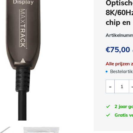
Optisch
8K/60Hz
chip en
Artikelnum
€
75,00
Alle prijzen
Bestelartik
2 jaar g
Gratis v