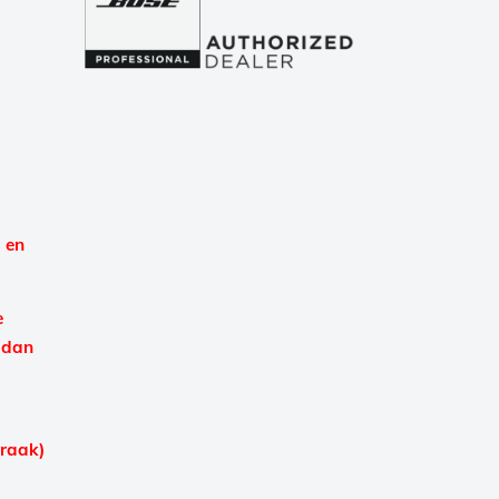
 en
e
 dan
praak)