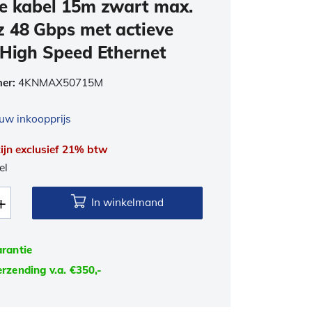
e kabel 15m zwart max.
 48 Gbps met actieve
 High Speed Ethernet
mer:
4KNMAX50715M
uw inkoopprijs
 zijn exclusief 21% btw
el
In winkelmand
arantie
erzending v.a. €350,-